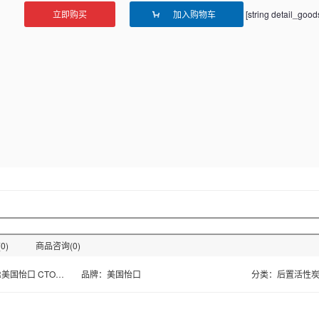
立即购买
加入购物车
[string detail_goo
0)
商品咨询(0)
商品名称：ECOWATER美国怡口 CTO净水器滤芯
品牌：
美国怡口
分类：后置活性