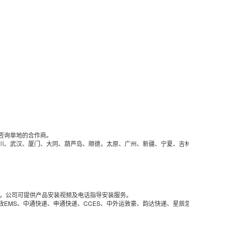
询单地的合作商。

川、武汉、厦门、大同、葫芦岛、顺德，太原、广州、新疆、宁夏、吉林、锡林浩特
装，公司可提供产品安装视频及电话指导安装服务。
EMS、中通快递、申通快递、CCES、中外运敦豪、韵达快递、星辰急