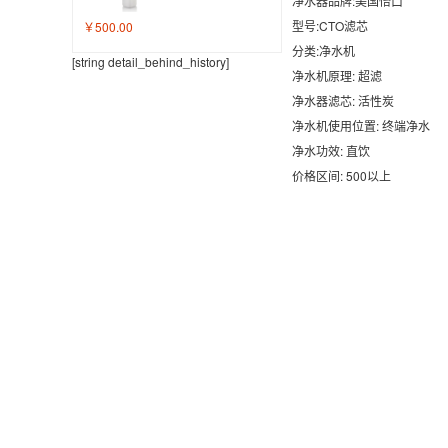
净水器品牌
:美国怡口
型号:CTO滤芯
￥500.00
分类:净水机
[string detail_behind_history]
净水机原理: 超滤
净水器滤芯: 活性炭
净水机使用位置: 终端净水
净水功效: 直饮
价格区间: 500以上