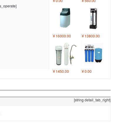
￥0.00
￥560.00
ds_operate]
￥16000.00
￥13800.00
￥1450.00
￥0.00
[string detail_tab_right]
炭