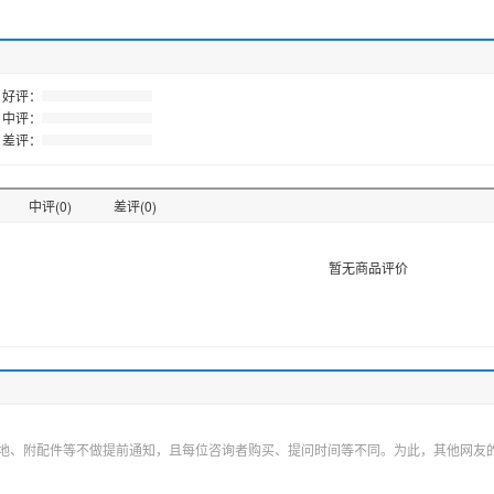
好评：
中评：
差评：
中评(0)
差评(0)
暂无商品评价
地、附配件等不做提前通知，且每位咨询者购买、提问时间等不同。为此，其他网友