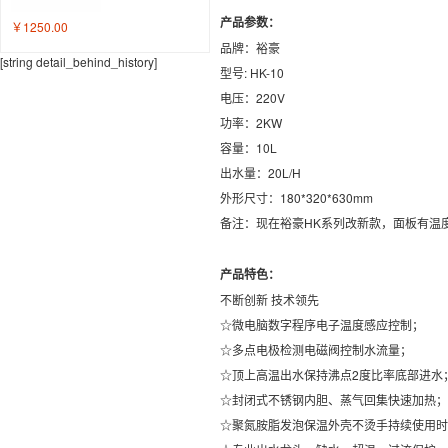
产品参数：
￥1250.00
品牌：裕豪
[string detail_behind_history]
型号: HK-10
电压：220V
功率：2KW
容量：10L
出水量：20L/H
外形尺寸：180*320*630mm
备注：现在裕豪HK系列改新款，面板有温
产品特色：
不断创新 技术领先
☆微电脑数字程序电子温度感应控制；
☆多点电极检测电磁阀控制水流量；
☆顶上高温出水保持沸点2度比率底部进水
☆封闭式不锈钢内胆、蒸气回集快速加热；
☆聚氮胺脂发泡保温外壳不烫手持续使用时