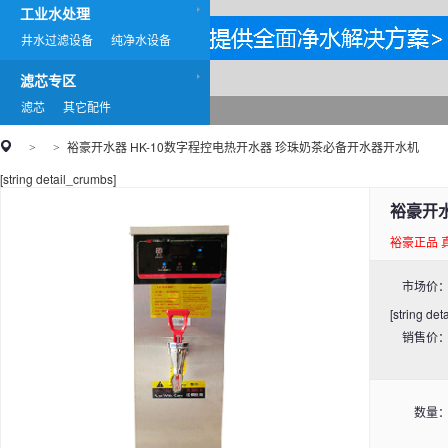
工业水处理
井水过滤设备
纯净水设备
滤芯专区
滤芯
其它配件
裕豪开水器 HK-10数字程控电热开水器 珍珠奶茶必备开水器开水机
>
>
[string detail_crumbs]
裕豪开水
裕豪正品 
市场价
[string de
销售价
数量